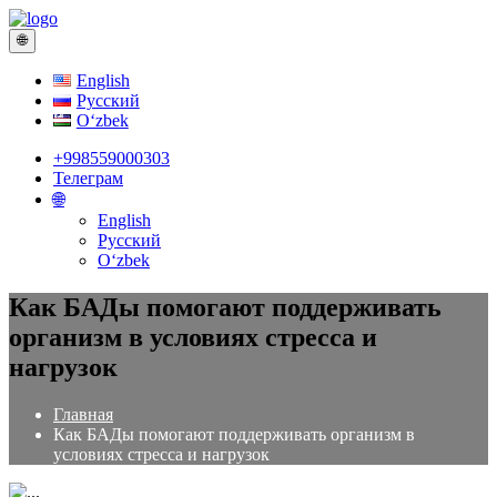
🌐
English
Русский
Oʻzbek
+998559000303
Телеграм
🌐
English
Русский
Oʻzbek
Как БАДы помогают поддерживать
организм в условиях стресса и
нагрузок
Главная
Как БАДы помогают поддерживать организм в
условиях стресса и нагрузок