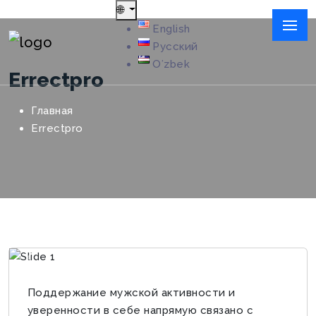
🌐
English
Русский
Oʻzbek
Errectpro
Главная
Errectpro
Previous
Next
Поддержание мужской активности и
уверенности в себе напрямую связано с