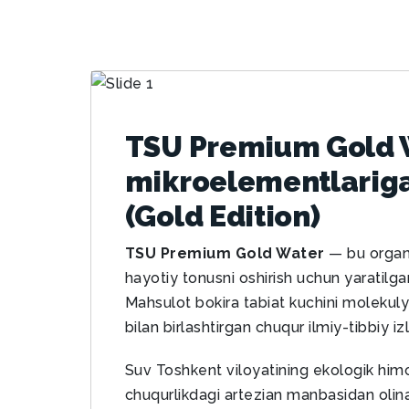
TSU Premium Gold W
mikroelementlarig
(Gold Edition)
TSU Premium Gold Water
— bu organi
hayotiy tonusni oshirish uchun yaratilgan
Mahsulot bokira tabiat kuchini molekulya
bilan birlashtirgan chuqur ilmiy-tibbiy izla
Suv Toshkent viloyatining ekologik him
chuqurlikdagi artezian manbasidan olinad