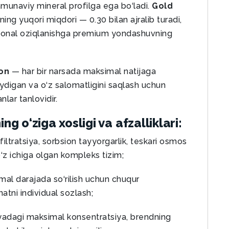
namunaviy mineral profilga ega bo‘ladi.
Gold
ing yuqori miqdori — 0.30 bilan ajralib turadi,
ksional oziqlanishga premium yondashuvning
on
— har bir narsada maksimal natijaga
laydigan va o‘z salomatligini saqlash uchun
nlar tanlovidir.
 o‘ziga xosligi va afzalliklari:
iltratsiya, sorbsion tayyorgarlik, teskari osmos
 o‘z ichiga olgan kompleks tizim;
al darajada so‘rilish uchun chuqur
tni individual sozlash;
yadagi maksimal konsentratsiya, brendning