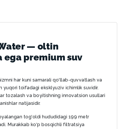
ater — oltin
a ega premium suv
zmni har kuni samarali qo‘llab-quvvatlash va
 yuqori toifadagi eksklyuziv ichimlik suvidir.
r tozalash va boyitishning innovatsion usullari
nishlar natijasidir.
oyalangan tog‘oldi hududidagi 199 metr
i. Murakkab ko‘p bosqichli filtratsiya