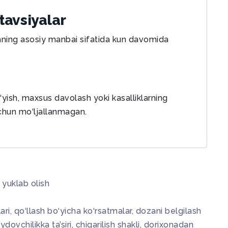
 tavsiyalar
siyaning asosiy manbai sifatida kun davomida
‘yish, maxsus davolash yoki kasalliklarning
uchun mo‘ljallanmagan.
 yuklab olish
ri, qo‘llash bo‘yicha ko‘rsatmalar, dozani belgilash
haydovchilikka ta’siri, chiqarilish shakli, dorixonadan