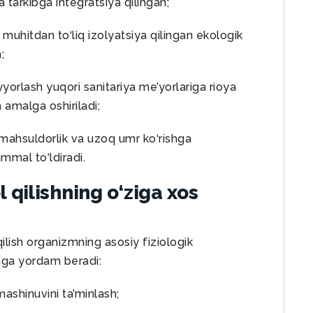
 tarkibga integratsiya qilingan;
muhitdan to‘liq izolyatsiya qilingan ekologik
;
yorlash yuqori sanitariya me’yorlariga rioya
da amalga oshiriladi;
mahsuldorlik va uzoq umr ko‘rishga
ammal to‘ldiradi.
l qilishning o‘ziga xos
ilish organizmning asosiy fiziologik
shga yordam beradi:
mashinuvini ta’minlash;