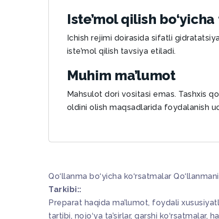
Iste’mol qilish bo‘yicha
Ichish rejimi doirasida sifatli gidratat
iste’mol qilish tavsiya etiladi.
Muhim ma’lumot
Mahsulot dori vositasi emas. Tashxis qo
oldini olish maqsadlarida foydalanish 
Qo‘llanma bo‘yicha ko‘rsatmalar
Qo‘llanmani
Tarkibi::
Preparat haqida ma’lumot, foydali xususiyatla
tartibi, nojo‘ya ta’sirlar, qarshi ko‘rsatmalar, 