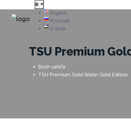
🌐
English
Русский
Oʻzbek
TSU Premium Gold
Bosh sahifa
TSU Premium Gold Water Gold Edition