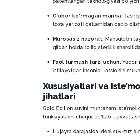
patentlangan texnologiyasi bo‘yicha
Gʻubor ko‘rmagan manba.
Tashqi 
toza yer osti qatlamidan qazib olish
Murosasiz nazorat.
Mahsulotni tay
qilgan holda to‘liq sterillik sharoiti
Faol turmush tarzi uchun.
Yuqori 
intilayotgan insonlar ratsionini muk
Xususiyatlari va iste’mo
jihatlari
Gold Edition suvini muntazam iste’mol q
funksiyalarini chuqur qo‘llab-quvvatla
Hujayra darajasida ideal suv-tuz al