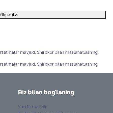
‘liq o‘qish
o‘rsatmalar mavjud. Shifokor bilan maslahatlashing.
o‘rsatmalar mavjud. Shifokor bilan maslahatlashing.
Biz bilan bog'laning
Yuridik manzili
: