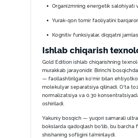
Organizmning energetik salohiyati va
Yurak-qon tomir faoliyatini barqaro
Kognitiv funksiyalar, diqqatni jamlash 
Ishlab chiqarish texnol
Gold Edition ishlab chiqarishning texnolo
murakkab jarayonidir. Birinchi bosqichd
— faollashtirilgan ko‘mir bilan ehtiyotk
molekulyar separatsiya qilinadi. O‘ta t
normalizatsiya va 0.30 konsentratsiyada
oshiriladi.
Yakuniy bosqich — yuqori samarali ultrab
bokslarda qadoqlash bo‘lib, bu barcha fo
shishaning sofligini ta’minlaydi.