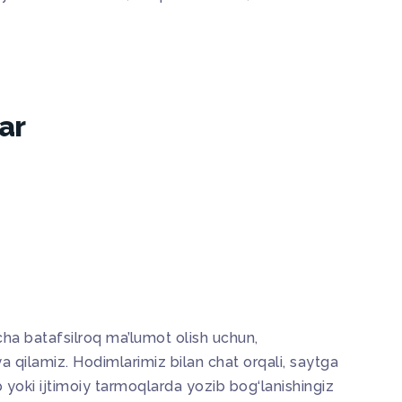
ar
cha batafsilroq ma’lumot olish uchun,
a qilamiz. Hodimlarimiz bilan chat orqali, saytga
b yoki ijtimoiy tarmoqlarda yozib bog‘lanishingiz