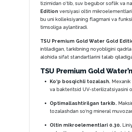
tizimidan o‘tib, suv begubor soflik va 
Edition
versiyasi oltin mikroelementlarin
bu uni kolleksiyaning flagmani va fun
timsoliga aylantiradi.
TSU Premium Gold Water Gold Editi
intiladigan, tarkibning noyobligini qadr
alohida sifat standartlarini talab qiladiga
TSU Premium Gold Water’ning
Ko‘p bosqichli tozalash.
Mexanik f
va bakteritsid UV-sterilizatsiyasini
Optimallashtirilgan tarkib.
Maksim
tozalashdan so‘ng mineral muvozana
Oltin mikroelementlari 0.30.
Lini