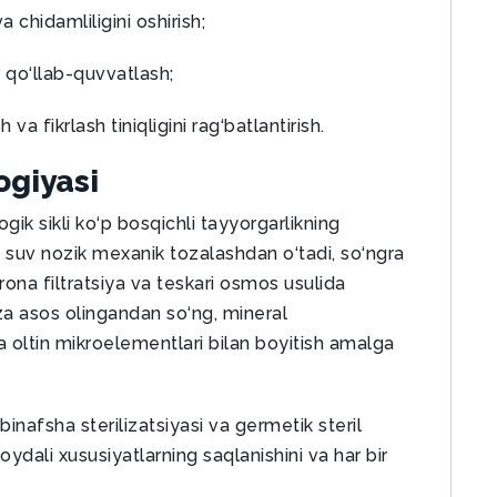
 chidamliligini oshirish;
r qo‘llab-quvvatlash;
va fikrlash tiniqligini rag‘batlantirish.
ogiyasi
gik sikli ko‘p bosqichli tayyorgarlikning
a suv nozik mexanik tozalashdan o‘tadi, so‘ngra
orona filtratsiya va teskari osmos usulida
oza asos olingandan so‘ng, mineral
 oltin mikroelementlari bilan boyitish amalga
inafsha sterilizatsiyasi va germetik steril
ydali xususiyatlarning saqlanishini va har bir