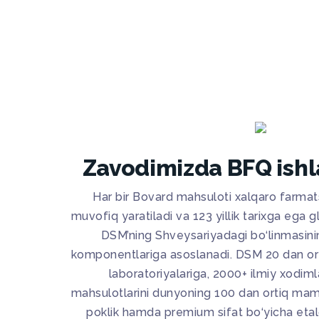
Zavodimizda BFQ ishl
Har bir Bovard mahsuloti xalqaro farmat
muvofiq yaratiladi va 123 yillik tarixga ega 
DSM’ning Shveysariyadagi bo‘linmasin
komponentlariga asoslanadi. DSM 20 dan ort
laboratoriyalariga, 2000+ ilmiy xodiml
mahsulotlarini dunyoning 100 dan ortiq maml
poklik hamda premium sifat bo‘yicha etal