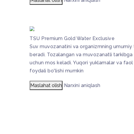
Maslahat olish
Narxini aniqlash
TSU Premium Gold Water Exclusive
Suv muvozanatini va organizmning umumiy 
beradi. Tozalangan va muvozanatli tarkibga 
uchun mos keladi. Yuqori yuklamalar va faol
foydali bo'lishi mumkin
Maslahat olish
Narxini aniqlash