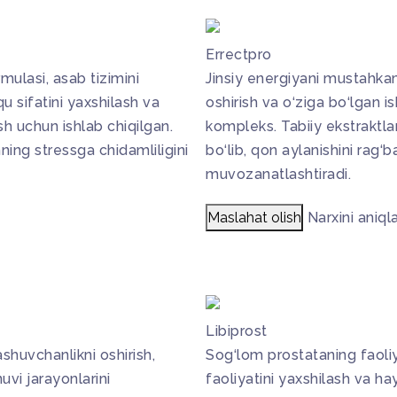
Errectpro
ulasi, asab tizimini
Jinsiy energiyani mustahkaml
u sifatini yaxshilash va
oshirish va o‘ziga bo‘lgan i
sh uchun ishlab chiqilgan.
kompleks. Tabiiy ekstraktla
ning stressga chidamliligini
bo‘lib, qon aylanishini rag‘ba
muvozanatlashtiradi.
Maslahat olish
Narxini aniql
Libiprost
huvchanlikni oshirish,
Sog‘lom prostataning faoliya
uvi jarayonlarini
faoliyatini yaxshilash va ha