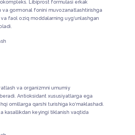
tokompleks. Libiprost formulasi erkak
 va gormonal fonini muvozanatlashtirishga
ar va faol oziq moddalarning uyg‘unlashgan
oladi.
ash
vvatlash va organizmni umumiy
radi. Antioksidant xususiyatlarga ega
shqi omillarga qarshi turishiga ko‘maklashadi.
a kasallikdan keyingi tiklanish vaqtida