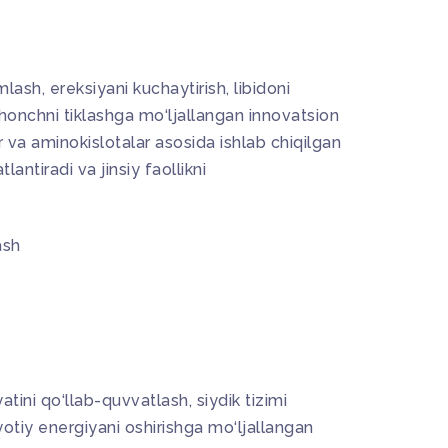
ash, ereksiyani kuchaytirish, libidoni
shonchni tiklashga mo‘ljallangan innovatsion
r va aminokislotalar asosida ishlab chiqilgan
tlantiradi va jinsiy faollikni
ash
tini qo‘llab-quvvatlash, siydik tizimi
yotiy energiyani oshirishga mo‘ljallangan