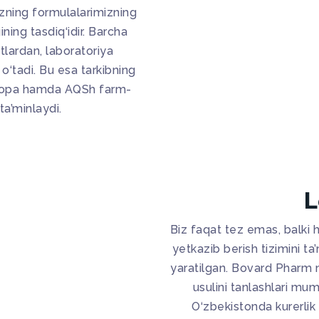
zning formulalarimizning
ining tasdiq‘idir. Barcha
otlardan, laboratoriya
 o‘tadi. Bu esa tarkibning
evropa hamda AQSh farm-
ta’minlaydi.
L
Biz faqat tez emas, balki
yetkazib berish tizimini ta
yaratilgan. Bovard Pharm m
usulini tanlashlari mum
O‘zbekistonda kurerlik