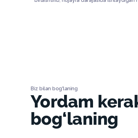
birlashtirib, hujayra darajasida ishlaydigan
Biz bilan bog'laning
Yordam kera
bog‘laning