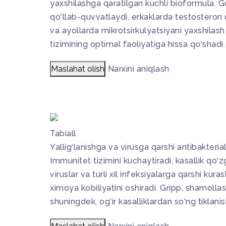
yaxshilashga qaratilgan kuchli bioformula.
qo‘llab-quvvatlaydi, erkaklarda testosteron d
va ayollarda mikrotsirkulyatsiyani yaxshilash
tizimining optimal faoliyatiga hissa qo‘shadi.
Maslahat olish
Narxini aniqlash
Tabiall
Yallig‘lanishga va virusga qarshi antibakterial
Immunitet tizimini kuchaytiradi, kasallik qo‘z
viruslar va turli xil infeksiyalarga qarshi ku
ximoya kobiliyatini oshiradi. Gripp, shamollas
shuningdek, og‘ir kasalliklardan so‘ng tiklanis