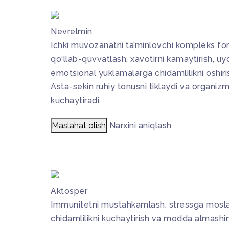
Nevrelmin
Ichki muvozanatni ta’minlovchi kompleks form
qo‘llab-quvvatlash, xavotirni kamaytirish, uyq
emotsional yuklamalarga chidamlilikni oshiri
Asta-sekin ruhiy tonusni tiklaydi va organizm
kuchaytiradi.
Maslahat olish
Narxini aniqlash
Aktosper
Immunitetni mustahkamlash, stressga moslas
chidamlilikni kuchaytirish va modda almashin