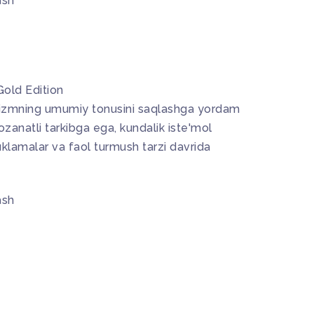
ash
old Edition
izmning umumiy tonusini saqlashga yordam
anatli tarkibga ega, kundalik iste'mol
klamalar va faol turmush tarzi davrida
ash