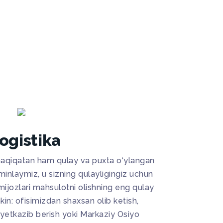
ogistika
 haqiqatan ham qulay va puxta o‘ylangan
’minlaymiz, u sizning qulayligingiz uchun
ijozlari mahsulotni olishning eng qulay
kin: ofisimizdan shaxsan olib ketish,
 yetkazib berish yoki Markaziy Osiyo