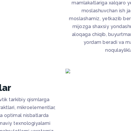
mamlakatlariga xalqaro yet
moslashuvchan ish jad
moslashamiz, yetkazib beris
mijozga shaxsiy yondashu
aloqaga chiqib, buyurtmani
yordam beradi va mah
noqulaylikla
lar
tik tarkibiy qismlarga
aktlari, mikroelementlar,
da optimal nisbatlarda
naviy texnologiyalarni