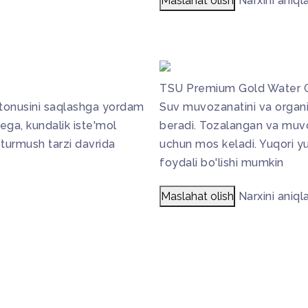
Maslahat olish
Narxini aniql
TSU Premium Gold Water G
tonusini saqlashga yordam
Suv muvozanatini va organ
ega, kundalik iste'mol
beradi. Tozalangan va muvoz
 turmush tarzi davrida
uchun mos keladi. Yuqori yu
foydali bo'lishi mumkin
Maslahat olish
Narxini aniql