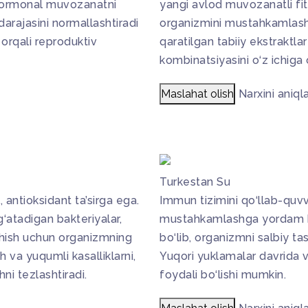
 Gormonal muvozanatni
yangi avlod muvozanatli fi
arajasini normallashtiradi
organizmini mustahkamlash
 orqali reproduktiv
qaratilgan tabiiy ekstraktl
kombinatsiyasini o‘z ichiga 
Maslahat olish
Narxini aniql
Turkestan Su
, antioksidant ta’sirga ega.
Immun tizimini qo‘llab-qu
g‘atadigan bakteriyalar,
mustahkamlashga yordam be
rashish uchun organizmning
bo‘lib, organizmni salbiy ta
h va yuqumli kasalliklarni,
Yuqori yuklamalar davrida v
hni tezlashtiradi.
foydali bo‘lishi mumkin.