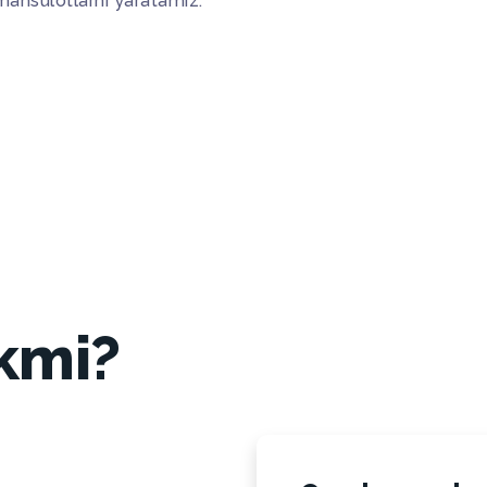
 mahsulotlarni yaratamiz.
kmi?