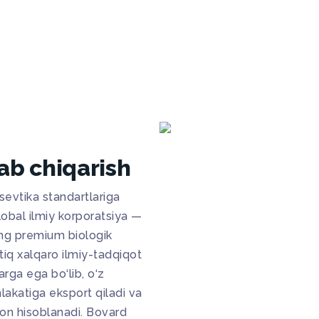
ab chiqarish
sevtika standartlariga
global ilmiy korporatsiya —
ing premium biologik
iq xalqaro ilmiy-tadqiqot
arga ega bo‘lib, o‘z
akatiga eksport qiladi va
on hisoblanadi. Bovard