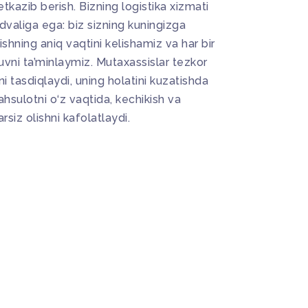
kazib berish. Bizning logistika xizmati
valiga ega: biz sizning kuningizga
hning aniq vaqtini kelishamiz va har bir
vni ta’minlaymiz. Mutaxassislar tezkor
 tasdiqlaydi, uning holatini kuzatishda
sulotni o‘z vaqtida, kechikish va
rsiz olishni kafolatlaydi.