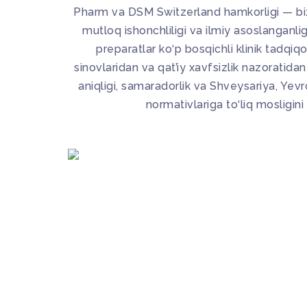
Pharm va DSM Switzerland hamkorligi — bi
mutloq ishonchliligi va ilmiy asoslanganlig
preparatlar ko‘p bosqichli klinik tadqiq
sinovlaridan va qat’iy xavfsizlik nazoratidan
aniqligi, samaradorlik va Shveysariya, Y
normativlariga to‘liq mosligini 