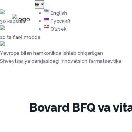
🌐
English
Русский
30
kapsula
Oʻzbek
10
ta faol modda
Yevropa
bilan hamkorlikda ishlab chiqarilgan
Shveytsariya darajasidagi
innovatsion farmatsevtika
Bovard BFQ va vit